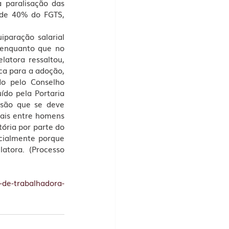
 paralisação das 
 de 40% do FGTS, 
paração salarial 
 enquanto que no 
tora ressaltou, 
ca para a adoção, 
o pelo Conselho 
ído pela Portaria 
usão que se deve 
ais entre homens 
ria por parte do 
cialmente porque 
tora. (Processo 
-de-trabalhadora-