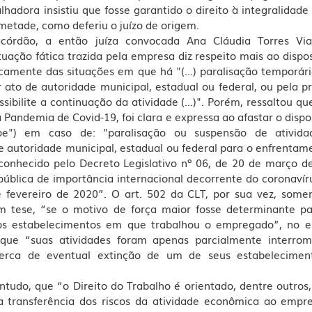
alhadora insistiu que fosse garantido o direito à integralidad
etade, como deferiu o juízo de origem.
córdão, a então juíza convocada Ana Cláudia Torres Via
uação fática trazida pela empresa diz respeito mais ao dispos
icamente das situações em que há "(...) paralisação temporária
 ato de autoridade municipal, estadual ou federal, ou pela p
ibilite a continuação da atividade (...)". Porém, ressaltou que
Pandemia de Covid-19, foi clara e expressa ao afastar o dispos
pe") em caso de: "paralisação ou suspensão de atividad
 autoridade municipal, estadual ou federal para o enfrentame
conhecido pelo Decreto Legislativo nº 06, de 20 de março de
blica de importância internacional decorrente do coronavírus
e fevereiro de 2020”. O art. 502 da CLT, por sua vez, soment
m tese, “se o motivo de força maior fosse determinante pa
 estabelecimentos em que trabalhou o empregado”, no ent
ue “suas atividades foram apenas parcialmente interrom
erca de eventual extinção de um de seus estabelecimento
ntudo, que “o Direito do Trabalho é orientado, dentre outros, 
a transferência dos riscos da atividade econômica ao empreg