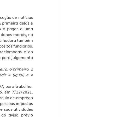
cação de notícias 
primeira delas é 
o a pagar a uma 
danos morais, no 
balhadora também 
sitos fundiários, 
reclamadas e do 
 para julgamento 
a: o primeiro, à 
is = (igual) e ≠ 
, para trabalhar 
o, em 7/12/2021, 
nculo de emprego 
 pessoas impostas 
 suas atividades 
do aviso prévio 