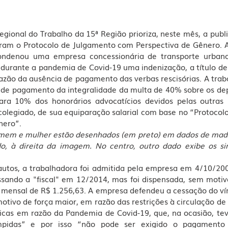
egional do Trabalho da 15ª Região prioriza, neste mês, a publi
ram o Protocolo de Julgamento com Perspectiva de Gênero. A 
ondenou uma empresa concessionária de transporte urban
durante a pandemia de Covid-19 uma indenização, a título de 
razão da ausência de pagamento das verbas rescisórias. A tra
 de pagamento da integralidade da multa de 40% sobre os depó
ra 10% dos honorários advocatícios devidos pelas outras 
olegiado, de sua equiparação salarial com base no “Protocolo
nero”. 
mem e mulher estão desenhados (em preto) em dados de madeir
o, à direita da imagem. No centro, outro dado exibe os sina
utos, a trabalhadora foi admitida pela empresa em 4/10/2007
sando a "fiscal" em 12/2014, mas foi dispensada, sem motiv
o mensal de R$ 1.256,63. A empresa defendeu a cessação do ví
otivo de força maior, em razão das restrições à circulação de
icas em razão da Pandemia de Covid-19, que, na ocasião, teve
ompidas” e por isso “não pode ser exigido o pagamento 