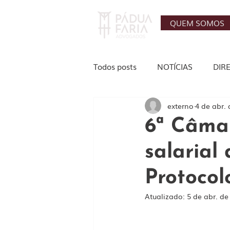
QUEM SOMOS
Todos posts
NOTÍCIAS
DIR
externo
4 de abr.
AGRONEGÓCIO
TRABALHI
6ª Câma
salarial
IMOBILIÁRIO
Protocol
Atualizado:
5 de abr. de