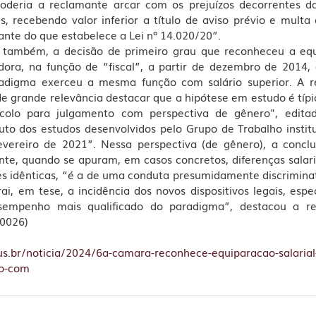
oderia a reclamante arcar com os prejuízos decorrentes da
s, recebendo valor inferior a título de aviso prévio e multa
iante do que estabelece a Lei nº 14.020/20”. 
também, a decisão de primeiro grau que reconheceu a equi
dora, na função de “fiscal”, a partir de dezembro de 2014,
digma exerceu a mesma função com salário superior. A rela
de grande relevância destacar que a hipótese em estudo é típi
ocolo para julgamento com perspectiva de gênero", editad
ruto dos estudos desenvolvidos pelo Grupo de Trabalho institu
vereiro de 2021”. Nessa perspectiva (de gênero), a concl
nte, quando se apuram, em casos concretos, diferenças salari
s idênticas, “é a de uma conduta presumidamente discriminató
i, em tese, a incidência dos novos dispositivos legais, espe
empenho mais qualificado do paradigma”, destacou a rela
.0026)
.jus.br/noticia/2024/6a-camara-reconhece-equiparacao-salarial
lo-com