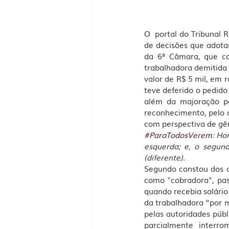
O  portal do Tribunal R
de decisões que adota
da 6ª Câmara, que c
trabalhadora demitida 
valor de R$ 5 mil, em 
teve deferido o pedido
além da majoração pa
reconhecimento, pelo c
com perspectiva de gê
#ParaTodosVerem
: Ho
esquerda; e, o segund
(diferente).
Segundo constou dos a
como "cobradora", pas
quando recebia salári
da trabalhadora “por m
pelas autoridades públ
parcialmente interr