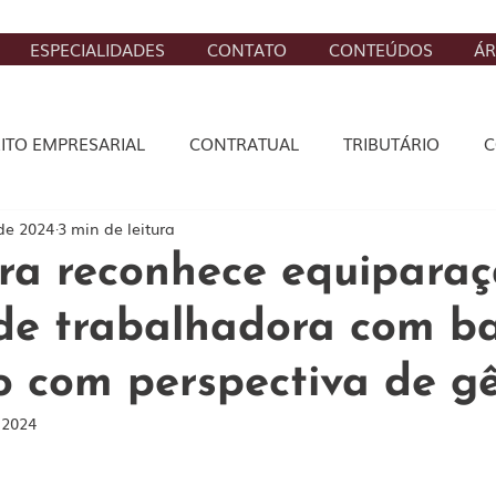
ESPECIALIDADES
CONTATO
CONTEÚDOS
ÁR
EITO EMPRESARIAL
CONTRATUAL
TRIBUTÁRIO
C
 de 2024
3 min de leitura
STA
CÍVEL
DIREITO DIGITAL
BANCÁRIO, SEGURO
ra reconhece equipara
 de trabalhadora com b
o com perspectiva de g
 2024