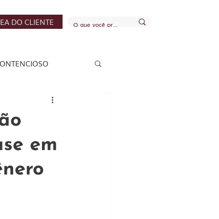
EA DO CLIENTE
ONTENCIOSO
S E FINANCEIRO
ção
ase em
ênero