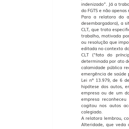
indenizado”. Já a trab
do FGTS e não apenas m
Para a relatora do a
desembargadora), a sit
CLT, que trata especif
trabalho, motivada por
ou resolução que imposs
editada no contexto da 
CLT ("fato do prínci
determinada por ato de
calamidade pública re
emergência de saúde pú
Lei nº 13.979, de 6 d
hipótese dos autos, e
empresa ou de um dos
empresa reconheceu q
cogitou nos autos ac
colegiado.
A relatora lembrou, co
Alteridade, que veda 