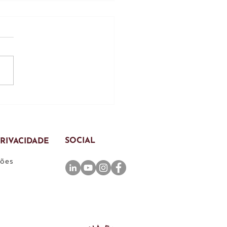
mantém inclusão de
a e empresas na
ução por fraude à
tação patrimonial
SOCIAL
PRIVACIDADE
ções