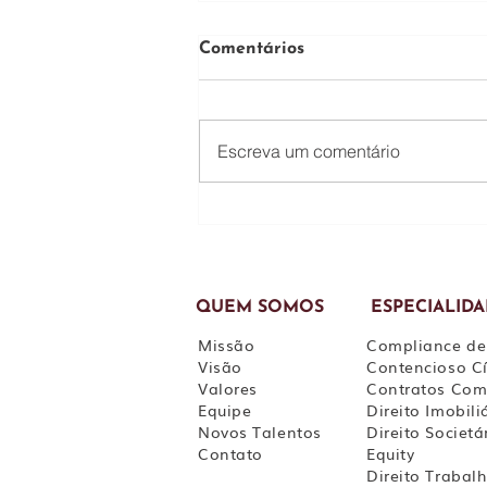
Comentários
Escreva um comentário
Justiça suspende regra da
Lei 15.270/25 que
condicionava isenção de IR
sobre dividendos à
aprovação até 31/12/2025
QUEM SOMOS
ESPECIALID
Missão
Compliance de
Visão
Contencioso Cí
Valores
Contratos Com
Equipe
Direito Imobili
Novos Talentos
Direito Societá
Contato
Equity
Direito Trabalh