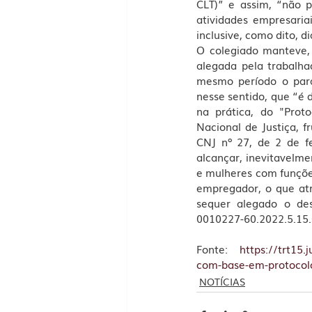
CLT)” e assim, “não p
atividades empresariai
inclusive, como dito, d
O colegiado manteve, 
alegada pela trabalha
mesmo período o para
nesse sentido, que “é 
na prática, do "Prot
Nacional de Justiça, f
CNJ nº 27, de 2 de fe
alcançar, inevitavelme
e mulheres com funçõe
empregador, o que atra
sequer alegado o des
0010227-60.2022.5.15
Fonte: 
https://trt15
com-base-em-protoco
NOTÍCIAS