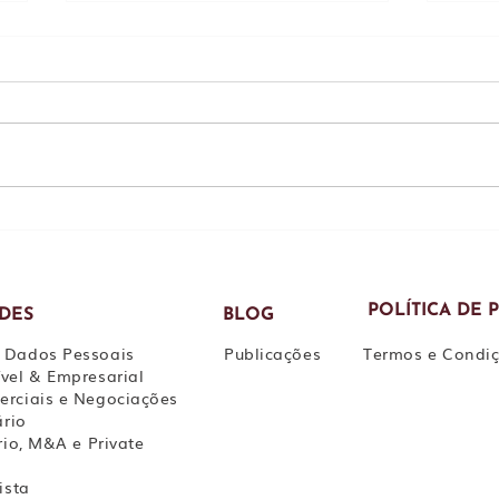
EX-SÓCIO É
TST 
RECONHECIDO COMO
filh
SÓCIO DE FATO E
exec
CONDENADO A PAGAR
ocul
DÍVIDA LOCATÍCIA
POLÍTICA DE 
ADES
BLOG
MILIONÁRIA
 Dados Pessoais
Publicações
Termos e Condi
vel & Empresarial
erciais e Negociações
ário
rio, M&A e Private
ista