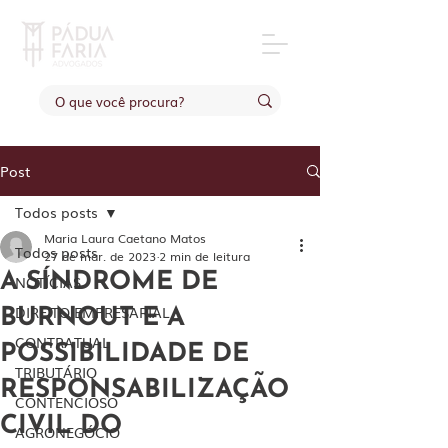
Post
Todos posts
Maria Laura Caetano Matos
Todos posts
27 de mar. de 2023
2 min de leitura
A SÍNDROME DE
NOTÍCIAS
DIREITO EMPRESARIAL
BURNOUT E A
CONTRATUAL
POSSIBILIDADE DE
TRIBUTÁRIO
RESPONSABILIZAÇÃO
CONTENCIOSO
CIVIL DO
AGRONEGÓCIO