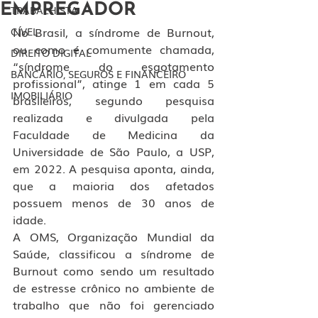
EMPREGADOR
TRABALHISTA
No Brasil, a síndrome de Burnout, 
CÍVEL
ou como é comumente chamada, 
DIREITO DIGITAL
“síndrome do esgotamento 
BANCÁRIO, SEGUROS E FINANCEIRO
profissional”, atinge 1 em cada 5 
IMOBILIÁRIO
brasileiros, segundo pesquisa 
realizada e divulgada pela 
Faculdade de Medicina da 
Universidade de São Paulo, a USP, 
em 2022. A pesquisa aponta, ainda, 
que a maioria dos afetados 
possuem menos de 30 anos de 
idade. 
A OMS, Organização Mundial da 
Saúde, classificou a síndrome de 
Burnout como sendo um resultado 
de estresse crônico no ambiente de 
trabalho que não foi gerenciado 