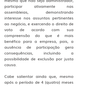
mesmo que não seja administrador, 
participar ativamente nas 
assembleias, demonstrando 
interesse nos assuntos pertinentes 
ao negócio, e exercendo o direito de 
voto de acordo com sua 
compreensão do que é mais 
benéfico para a empresa, pois, a 
ausência de participação gera 
consequências, incluindo a 
possibilidade de exclusão por justa 
causa.
Cabe salientar ainda que, mesmo 
após o período de 4 (quatro) meses 
do término do último exercício 
social, as empresas ainda têm a 
prerrogativa de apresentar sua 
prestação de contas sem prejudicar 