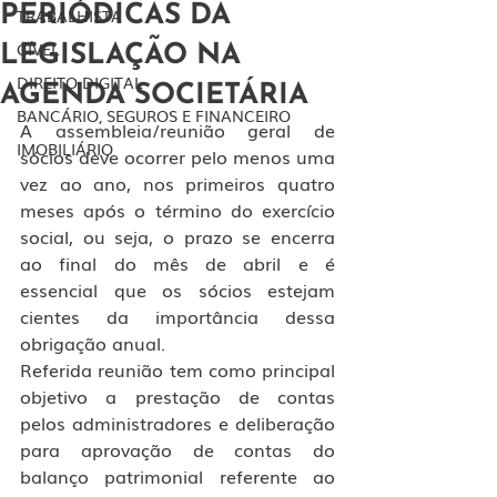
PERIÓDICAS DA
TRABALHISTA
CÍVEL
LEGISLAÇÃO NA
DIREITO DIGITAL
AGENDA SOCIETÁRIA
BANCÁRIO, SEGUROS E FINANCEIRO
A assembleia/reunião geral de 
IMOBILIÁRIO
sócios deve ocorrer pelo menos uma 
vez ao ano, nos primeiros quatro 
meses após o término do exercício 
social, ou seja, o prazo se encerra 
ao final do mês de abril e é 
essencial que os sócios estejam 
cientes da importância dessa 
obrigação anual.
Referida reunião tem como principal 
objetivo a prestação de contas 
pelos administradores e deliberação 
para aprovação de contas do 
balanço patrimonial referente ao 