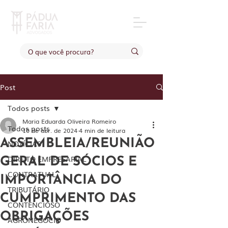
Post
Todos posts
Maria Eduarda Oliveira Romeiro
Todos posts
10 de abr. de 2024
4 min de leitura
ASSEMBLEIA/REUNIÃO
NOTÍCIAS
DIREITO EMPRESARIAL
GERAL DE SÓCIOS E
CONTRATUAL
IMPORTÂNCIA DO
TRIBUTÁRIO
CUMPRIMENTO DAS
CONTENCIOSO
OBRIGAÇÕES
AGRONEGÓCIO