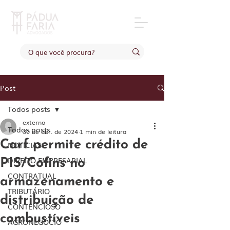
Post
Todos posts
externo
Todos posts
30 de abr. de 2024
1 min de leitura
Carf permite crédito de
NOTÍCIAS
DIREITO EMPRESARIAL
PIS/Cofins no
CONTRATUAL
armazenamento e
TRIBUTÁRIO
distribuição de
CONTENCIOSO
combustíveis
AGRONEGÓCIO