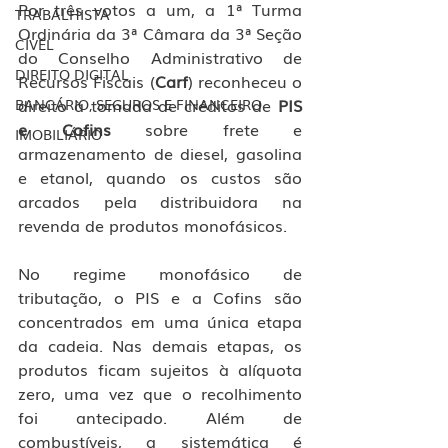
Por três votos a um, a 1ª Turma 
TRABALHISTA
Ordinária da 3ª Câmara da 3ª Seção 
CÍVEL
do Conselho Administrativo de 
DIREITO DIGITAL
Recursos Fiscais (
Carf
) reconheceu o 
direito à tomada de créditos de 
PIS 
BANCÁRIO, SEGUROS E FINANCEIRO
e Cofins
 sobre frete e 
IMOBILIÁRIO
armazenamento de diesel, gasolina 
e etanol, quando os custos são 
arcados pela distribuidora na 
revenda de produtos monofásicos.
No regime monofásico de 
tributação, o PIS e a Cofins são 
concentrados em uma única etapa 
da cadeia. Nas demais etapas, os 
produtos ficam sujeitos à alíquota 
zero, uma vez que o recolhimento 
foi antecipado. Além de 
combustíveis, a sistemática é 