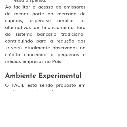
Ao facilitar o acesso de emissores 
de menor porte ao mercado de 
capitais, espera-se ampliar as 
alternativas de financiamento fora 
do sistema bancário tradicional, 
contribuindo para a redução dos 
spreads
 atualmente observados no 
crédito concedido a pequenas e 
médias empresas no País.
Ambiente Experimental
O FÁCIL está sendo proposto em 
caráter experimental para que a 
CVM possa avaliar os resultados 
efetivos das inovações propostas e 
comparar ao regime regulatório 
vigente no momento. O objetivo é 
poder, ao final dessa avaliação, 