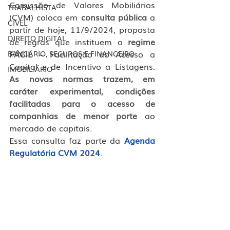
Comissão de Valores Mobiliários 
TRABALHISTA
(CVM) coloca em 
consulta pública
 a 
CÍVEL
partir de hoje, 11/9/2024, proposta 
DIREITO DIGITAL
de regras que instituem o
 regime 
FÁCIL
 – Facilitação do Acesso a 
BANCÁRIO, SEGUROS E FINANCEIRO
Capital e de Incentivo a Listagens.
IMOBILIÁRIO
As novas normas trazem, em 
caráter experimental, condições 
facilitadas para o acesso de 
companhias de menor porte
 ao 
mercado de capitais.
Essa consulta faz parte da 
Agenda 
Regulatória CVM 2024
.