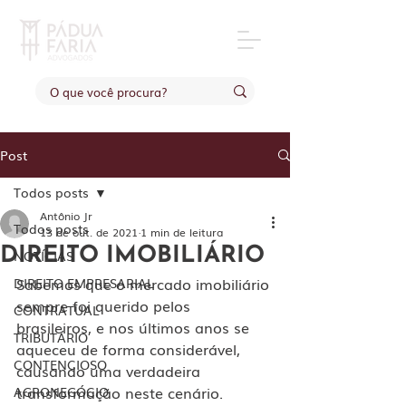
Post
Todos posts
Antônio Jr
Todos posts
13 de out. de 2021
1 min de leitura
DIREITO IMOBILIÁRIO
NOTÍCIAS
Sabemos que o mercado imobiliário 
DIREITO EMPRESARIAL
sempre foi querido pelos 
CONTRATUAL
brasileiros, e nos últimos anos se 
TRIBUTÁRIO
aqueceu de forma considerável, 
CONTENCIOSO
causando uma verdadeira 
transformação neste cenário.
AGRONEGÓCIO