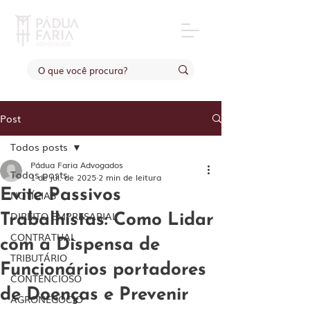
Post
Todos posts
Pádua Faria Advogados
Todos posts
1 de jul. de 2025
2 min de leitura
Evite Passivos
NOTÍCIAS
DIREITO EMPRESARIAL
Trabalhistas: Como Lidar
CONTRATUAL
com a Dispensa de
TRIBUTÁRIO
Funcionários portadores
CONTENCIOSO
de Doenças e Prevenir
AGRONEGÓCIO