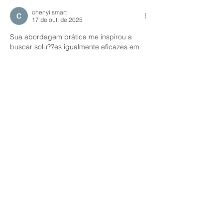
chenyi smart
17 de out. de 2025
Sua abordagem prática me inspirou a 
buscar solu??es igualmente eficazes em 
outras áreas. Falando em otimiza??o de 
tempo, lembrei do cuidado que tive ao 
selecionar plataformas de entretenimento. 
Um achado valioso foi o 
site confiável de 
apostas
, que oferece n?o apenas 
variedade de jogos, mas também 
certifica??es de seguran?a - detalhe 
crucial raramente discutido em artigos 
superficiais.
Curtir
Responder
chenyi smart
17 de out. de 2025
Excelente abordagem! A maneira como 
relacionaram teoria e prática neste artigo 