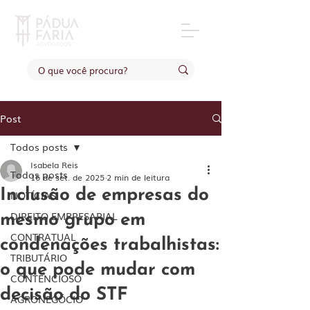
Post
Todos posts
Isabela Reis
Todos posts
16 de set. de 2025
2 min de leitura
Inclusão de empresas do
NOTÍCIAS
DIREITO EMPRESARIAL
mesmo grupo em
CONTRATUAL
condenações trabalhistas:
TRIBUTÁRIO
o que pode mudar com
CONTENCIOSO
decisão do STF
AGRONEGÓCIO