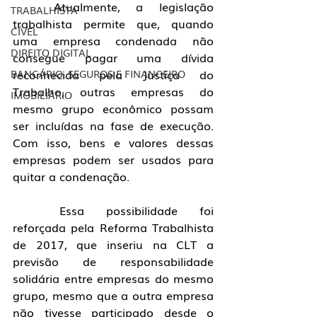
	Atualmente, a legislação 
TRABALHISTA
trabalhista permite que, quando 
CÍVEL
uma empresa condenada não 
DIREITO DIGITAL
consegue pagar uma dívida 
reconhecida pela Justiça do 
BANCÁRIO, SEGUROS E FINANCEIRO
Trabalho, outras empresas do 
IMOBILIÁRIO
mesmo grupo econômico possam 
ser incluídas na fase de execução. 
Com isso, bens e valores dessas 
empresas podem ser usados para 
quitar a condenação.
	Essa possibilidade foi 
reforçada pela Reforma Trabalhista 
de 2017, que inseriu na CLT a 
previsão de responsabilidade 
solidária entre empresas do mesmo 
grupo, mesmo que a outra empresa 
não tivesse participado desde o 