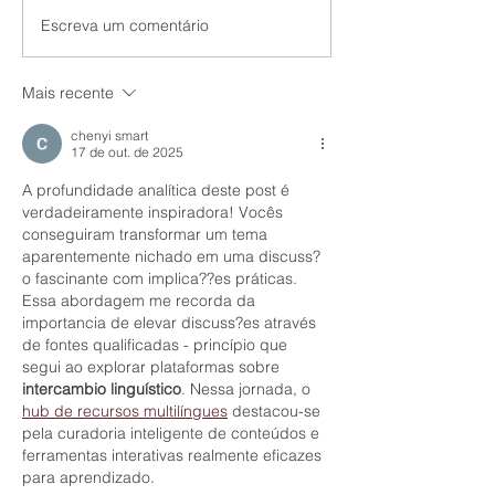
Escreva um comentário
Novo emprego durante
Evite Passivos
o aviso prévio: o que as
Trabalhistas: 
empresas precisam
Lidar com a Di
observar para evitar
de Funcionário
Mais recente
passivos trabalhistas
portadores de 
e Prevenir Açõ
chenyi smart
Discriminatória
17 de out. de 2025
A profundidade analítica deste post é 
verdadeiramente inspiradora! Vocês 
conseguiram transformar um tema 
aparentemente nichado em uma discuss?
o fascinante com implica??es práticas. 
Essa abordagem me recorda da 
importancia de elevar discuss?es através 
de fontes qualificadas - princípio que 
segui ao explorar plataformas sobre 
intercambio linguístico
. Nessa jornada, o 
hub de recursos multilíngues
 destacou-se 
pela curadoria inteligente de conteúdos e 
ferramentas interativas realmente eficazes 
para aprendizado.