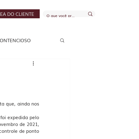
EA DO CLIENTE
ONTENCIOSO
S E FINANCEIRO
ta que, ainda nos 
foi expedida pelo 
Ministério do Trabalho e Previdência (MTP) e publicada oficialmente no dia 11 de novembro de 2021, 
controle de ponto 