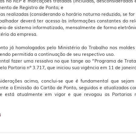
s no REP e marcações tratadas (incluídas, desconsideradas e 
ento de Registro de Ponto; e
as realizadas (considerando o horário noturno reduzido, se for 
balhador deverá ter acesso às informações constantes do rela
eio de sistema informatizado, mensalmente de forma eletrônic
itério da empresa.
onto já homologados pelo Ministério do Trabalho nos moldes 
ndo permitida a continuação de seu respectivo uso. 
ntal fazer uma ressalva no que tange ao “Programa de Trata
a Portaria nº 3.717, que iniciou sua vigência em 11 de janeir
nsiderações acima, conclui-se que é fundamental que sejam 
ente a Emissão do Cartão de Ponto, seguidos e atualizados co
e está atualmente em vigor e que revogou as Portarias n
s