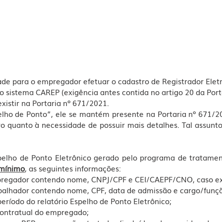
de para o empregador efetuar o cadastro de Registrador Eletr
o sistema CAREP (exigência antes contida no artigo 20 da Porta
xistir na Portaria nº 671/2021.
lho de Ponto”, ele se mantém presente na Portaria nº 671/20
vo quanto à necessidade de possuir mais detalhes. Tal assunto 
spelho de Ponto Eletrônico gerado pelo programa de tratament
mínimo
, as seguintes informações:
empregador contendo nome, CNPJ/CPF e CEI/CAEPF/CNO, caso ex
trabalhador contendo nome, CPF, data de admissão e cargo/funç
 período do relatório Espelho de Ponto Eletrônico;
 contratual do empregado;