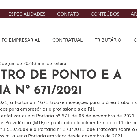
ESPECIALIDADES
CONTATO
CONTEÚDOS
ÁR
EITO EMPRESARIAL
CONTRATUAL
TRIBUTÁRIO
C
 de jun. de 2023
3 min de leitura
STA
CÍVEL
DIREITO DIGITAL
BANCÁRIO, SEGURO
STRO DE PONTO E A
A Nº 671/2021
21, a Portaria nº 671 trouxe inovações para a área trabalhis
idas para empresários e profissionais de RH.
o enfatizar que a Portaria nº 671 de 08 de novembro de 2021, 
nº 1.510/2009 e a Portaria nº 373/2011, que tratavam sobre o 
assim, a ser a Portaria em vigor desde dezembro de 2021.