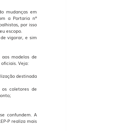
ndo mudanças em 
om a Portaria nº 
lhistas, por isso 
seu escopo. 
de vigorar, e sim 
 aos modelos de 
ficiais. Veja:
ização destinada 
 os coletores de 
onto;
se confundem. A 
P-P realiza mais 