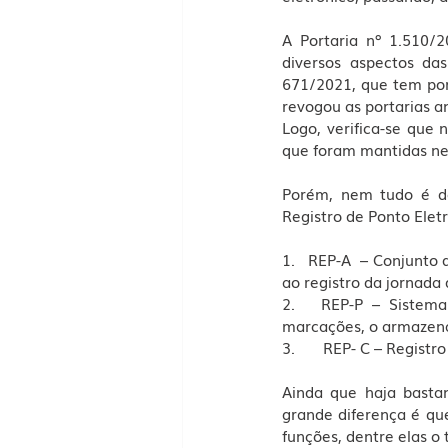
A Portaria nº 1.510/
diversos aspectos das
671/2021, que tem por 
revogou as portarias a
Logo, verifica-se que 
que foram mantidas nes
Porém, nem tudo é do
Registro de Ponto Eletr
1.   REP-A  – Conjunt
ao registro da jornada 
2.   REP-P – Sistema 
marcações, o armazena
3.       REP- C – Regist
Ainda que haja basta
grande diferença é qu
funções, dentre elas o