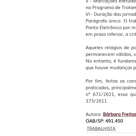
V - Marcações efetuada
no Programa de Tratam
VI - Duração das jornad
Parágrafo único. O tra
Ponto Eletrônico por m
em prazo inferior, a cr
Aqueles relógios de p
permanecem válidos, se
No entanto, é fundame
que houve mudanças pel
Por fim, feitas as co
praticados, principalm
nº 671/2021, essa qu
373/2011. 
Autora:
Bárbara Freita
OAB/SP: 491.450
TRABALHISTA