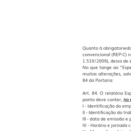
Quanto à obrigatorieda
convencional (REP-C) n
1.510/2009), deixa de e
No que tange ao “Espe
muitas alterações, sal
84 da Portaria:
Art. 84. O relatório E
ponto deve conter, 
no 
I - Identificação do 
II - Identificação do 
III - data de emissão e
IV - Horário e jornada