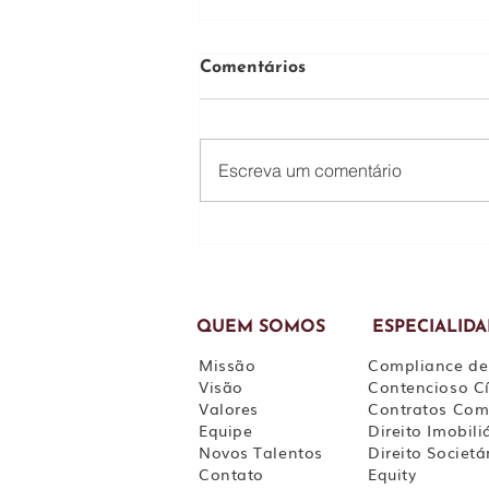
Comentários
Escreva um comentário
Acúmulo de funções: como
uma política de cargos bem
estruturada pode prevenir
riscos trabalhistas
QUEM SOMOS
ESPECIALID
Missão
Compliance de
Visão
Contencioso Cí
Valores
Contratos Com
Equipe
Direito Imobili
Novos Talentos
Direito Societá
Contato
Equity