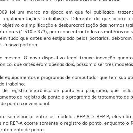
2009 foi um marco na época em que foi publicada, traze
 regulamentações trabalhistas. Diferente do que ocorre c
objetivo a simplificação e desburocratização das normas traba
nteriores (1.510 e 373), para concentrar todas as matérias no 
nem tudo que antes era estipulado pelas portarias, deixaram 
sa nova portaria. 
 mesmo. O novo dispositivo legal trouxe inovação quanto
ônico, que antes eram apenas dois, passam a ser três modelos o
o de equipamentos e programas de computador que tem sua util
de trabalho;
de registro eletrônico de ponto via programa, que inclui
mento de registro de ponto e o programa de tratamento de p
ro de ponto convencional.
nte semelhança entre os modelos REP-A e REP-P, eles não 
e no REP-A ocorre somente o registro do ponto, enquanto o RE
 tratamento de ponto. 