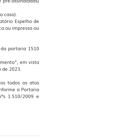
pré-assinaladas) 
o caso).
tório Espelho de 
a ou impressa ou 
da portaria 1510 
mento”, em vista 
o de 2023.
os todos os atos 
nforme a Portaria 
ºs 1.510/2009 e 