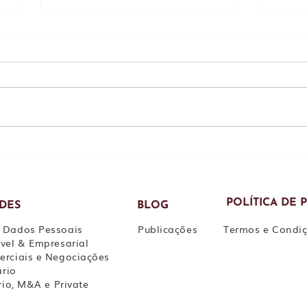
Inclusão de empresas do
Novo
mesmo grupo em
avis
condenações trabalhistas: o
empr
que pode mudar com
obse
decisão do STF
pass
POLÍTICA DE 
ADES
BLOG
 Dados Pessoais
Publicações
Termos e Condi
vel & Empresarial
erciais e Negociações
ário
rio, M&A e Private