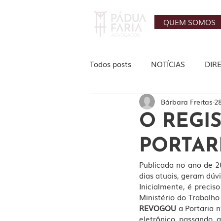
QUEM SOMOS
Todos posts
NOTÍCIAS
DIR
Bárbara Freitas
28
AGRONEGÓCIO
TRABALHI
O REGI
PORTARI
IMOBILIÁRIO
Publicada no ano de 20
dias atuais, geram dúv
Inicialmente, é precis
REVOGOU 
a Portaria 
eletrônico, passando, 