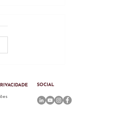
 emprego durante o
o prévio: o que as
esas precisam
rvar para evitar
ivos trabalhistas
SOCIAL
PRIVACIDADE
ções