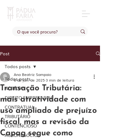
Post
Todos posts
Ana Beatriz Sampaio
Todos posts
6 de jun. de 2025
3 min de leitura
Transação Tributária:
NOTÍCIAS
DIREITO EMPRESARIAL
mais atratividade com
CONTRATUAL
uso ampliado de prejuízo
TRIBUTÁRIO
fiscal, mas a revisão da
CONTENCIOSO
Capag segue como
AGRONEGÓCIO