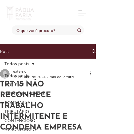
Post
Todos posts
externo
Todos posts
30 de abr. de 2024
2 min de leitura
TRT-15 NÃO
NOTÍCIAS
DIREITO EMPRESARIAL
RECONHECE
CONTRATUAL
TRABALHO
TRIBUTÁRIO
INTERMITENTE E
CONTENCIOSO
CONDENA EMPRESA
AGRONEGÓCIO