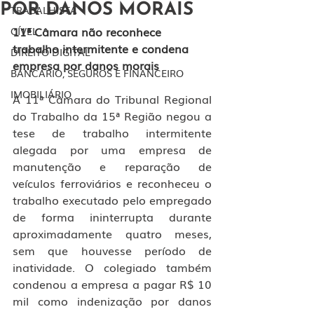
POR DANOS MORAIS
TRABALHISTA
11ª Câmara não reconhece 
CÍVEL
trabalho intermitente e condena 
DIREITO DIGITAL
empresa por danos morais
BANCÁRIO, SEGUROS E FINANCEIRO
IMOBILIÁRIO
A 11ª Câmara do Tribunal Regional 
do Trabalho da 15ª Região negou a 
tese de trabalho intermitente 
alegada por uma empresa de 
manutenção e reparação de 
veículos ferroviários e reconheceu o 
trabalho executado pelo empregado 
de forma ininterrupta durante 
aproximadamente quatro meses, 
sem que houvesse período de 
inatividade. O colegiado também 
condenou a empresa a pagar R$ 10 
mil como indenização por danos 