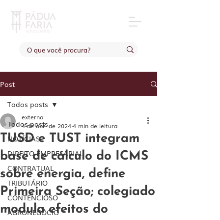
Post
Todos posts
externo
Todos posts
4 de abr. de 2024
4 min de leitura
TUSD e TUST integram
NOTÍCIAS
DIREITO EMPRESARIAL
base de cálculo do ICMS
CONTRATUAL
sobre energia, define
TRIBUTÁRIO
Primeira Seção; colegiado
CONTENCIOSO
modula efeitos do
AGRONEGÓCIO