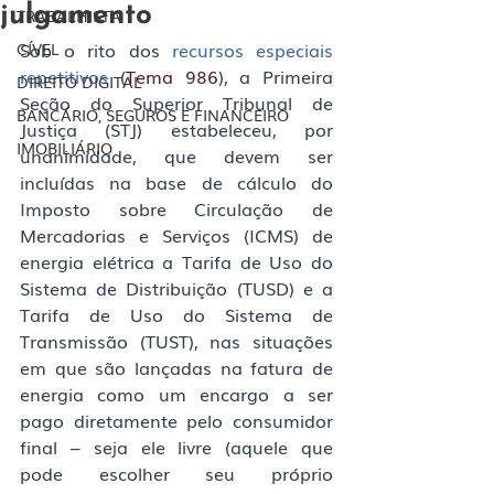
julgamento
TRABALHISTA
​Sob o rito dos 
recursos especiais 
CÍVEL
repetitivos
 (
Tema 986
), a Primeira 
DIREITO DIGITAL
Seção do Superior Tribunal de 
BANCÁRIO, SEGUROS E FINANCEIRO
Justiça (STJ) estabeleceu, por 
IMOBILIÁRIO
unanimidade, que devem ser 
incluídas na base de cálculo do 
Imposto sobre Circulação de 
Mercadorias e Serviços (ICMS) de 
energia elétrica a Tarifa de Uso do 
Sistema de Distribuição (TUSD) e a 
Tarifa de Uso do Sistema de 
Transmissão (TUST), nas situações 
em que são lançadas na fatura de 
energia como um encargo a ser 
pago diretamente pelo consumidor 
final – seja ele livre (aquele que 
pode escolher seu próprio 