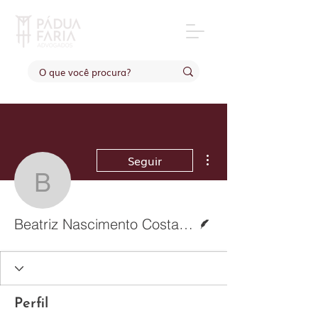
Mais ações
Seguir
Beatriz Nascimento Cos
Escritor
Beatriz Nascimento Costa Mourão Nogueira
Perfil