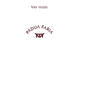
Ver mais
QUEM SOMOS
Missão
Visão
Valores
Equipe
Novos Talentos
Contato