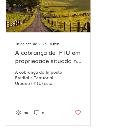
segurança jurídica da
empresa. Nesse
contexto, torna-se
essencial compreender
os principais aspectos
que envolvem o uso...
16 de set. de 2025
∙
4
min
A cobrança de IPTU em
propriedade situada na
zona rural: ausência de
A cobrança do Imposto
melhoramentos
Predial e Territorial
Urbano (IPTU) está
mínimos e inexistência
vinculada ao proveito
de lei municipal que
econômico decorrente
da propriedade, do
reclassifique a área do
domínio útil...
imóvel como de
96
6
expansão urbana ou
urbanizável