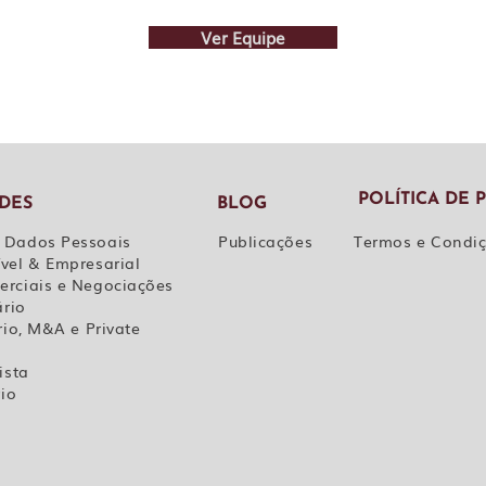
Ver Equipe
POLÍTICA DE 
ADES
BLOG
 Dados Pessoais
Publicações
Termos e Condi
vel & Empresarial
erciais e Negociações
ário
rio, M&A e Private
ista
rio