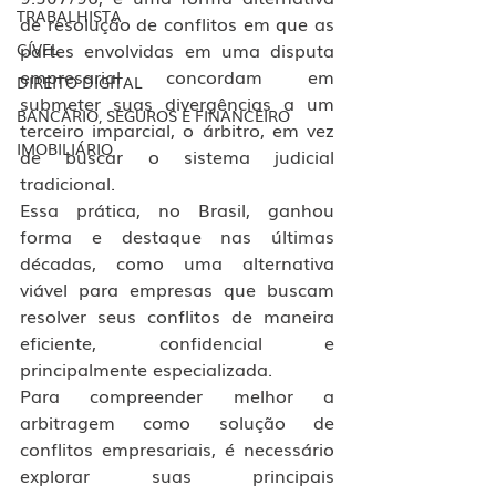
TRABALHISTA
de resolução de conflitos em que as 
partes envolvidas em uma disputa 
CÍVEL
empresarial concordam em 
DIREITO DIGITAL
submeter suas divergências a um 
BANCÁRIO, SEGUROS E FINANCEIRO
terceiro imparcial, o árbitro, em vez 
IMOBILIÁRIO
de buscar o sistema judicial 
tradicional. 
Essa prática, no Brasil, ganhou 
forma e destaque nas últimas 
décadas, como uma alternativa 
viável para empresas que buscam 
resolver seus conflitos de maneira 
eficiente, confidencial e 
principalmente especializada. 
Para compreender melhor a 
arbitragem como solução de 
conflitos empresariais, é necessário 
explorar suas principais 