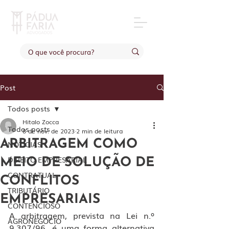
Post
Todos posts
Hitalo Zocca
Todos posts
8 de nov. de 2023
2 min de leitura
ARBITRAGEM COMO
NOTÍCIAS
DIREITO EMPRESARIAL
MEIO DE SOLUÇÃO DE
CONTRATUAL
CONFLITOS
TRIBUTÁRIO
EMPRESARIAIS
CONTENCIOSO
A arbitragem, prevista na Lei n.º 
AGRONEGÓCIO
9.307/96, é uma forma alternativa 