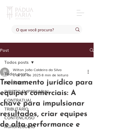
Post
Todos posts
Wilton João Caldeira da Silva
Todos posts
1 de jul. de 2025
8 min de leitura
Treinamento jurídico para
NOTÍCIAS
DIREITO EMPRESARIAL
equipes comerciais: A
CONTRATUAL
chave para impulsionar
TRIBUTÁRIO
resultados, criar equipes
CONTENCIOSO
de alta performance e
AGRONEGÓCIO