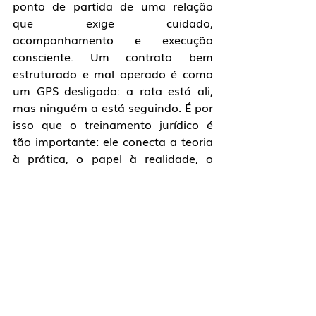
ponto de partida de uma relação 
que exige cuidado, 
acompanhamento e execução 
consciente. Um contrato bem 
estruturado e mal operado é como 
um GPS desligado: a rota está ali, 
mas ninguém a está seguindo. É por 
isso que o treinamento jurídico é 
tão importante: ele conecta a teoria 
à prática, o papel à realidade, o 
jurídico ao comercial.
E vale dizer: a consequência de uma 
venda malconduzida vai muito além 
do prejuízo financeiro. Um litígio 
contratual, especialmente em 
relações comerciais estratégicas, 
abala a confiança do cliente ou 
fornecedor, fragiliza parcerias que 
levaram anos para serem 