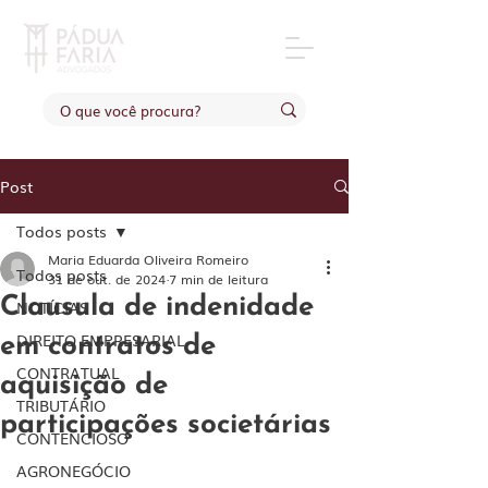
Post
Todos posts
Maria Eduarda Oliveira Romeiro
Todos posts
31 de out. de 2024
7 min de leitura
Clausula de indenidade
NOTÍCIAS
DIREITO EMPRESARIAL
em contratos de
CONTRATUAL
aquisição de
TRIBUTÁRIO
participações societárias
CONTENCIOSO
AGRONEGÓCIO