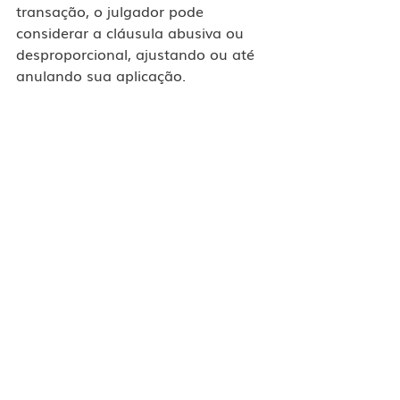
transação, o julgador pode 
considerar a cláusula abusiva ou 
desproporcional, ajustando ou até 
anulando sua aplicação​.
Conclusão
	A cláusula de indenidade é um 
instrumento fundamental em 
contratos de M&A, sendo 
amplamente utilizada para mitigar 
riscos e assegurar uma transação 
equilibrada entre as partes. No 
entanto, sua aplicação requer 
cautela e observância de limites 
legais e contratuais, garantindo 
que não se torne um mecanismo 
de transferência de 
responsabilidades indevidas. Para 