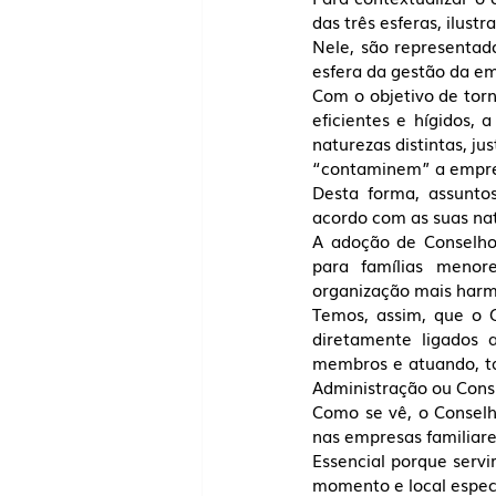
das três esferas, ilus
Nele, são representado
esfera da gestão da em
Com o objetivo de torn
eficientes e hígidos, 
naturezas distintas, j
“contaminem” a empres
Desta forma, assuntos
acordo com as suas nat
A adoção de Conselhos
para famílias menor
organização mais harmô
Temos, assim, que o C
diretamente ligados 
membros e atuando, t
Administração ou Consu
Como se vê, o Conselh
nas empresas familiare
Essencial porque serv
momento e local especí