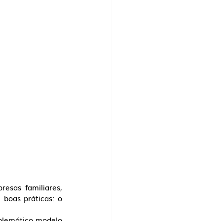
esas familiares, 
boas práticas: o 
blemático modelo 