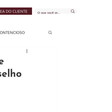
EA DO CLIENTE
ONTENCIOSO
S E FINANCEIRO
e
selho