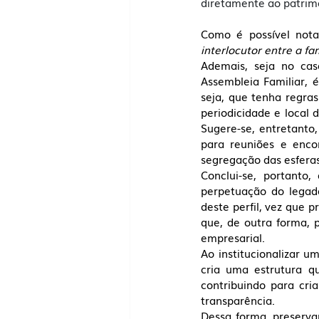
diretamente ao patrimô
Como é possível nota
interlocutor entre a fa
Ademais, seja no cas
Assembleia Familiar, 
seja, que tenha regra
periodicidade e local 
Sugere-se, entretanto
para reuniões e enco
segregação das esferas 
Conclui-se, portanto
perpetuação do legado
deste perfil, vez que 
que, de outra forma, 
empresarial. 
Ao institucionalizar u
cria uma estrutura q
contribuindo para cri
transparência. 
Dessa forma, preserva