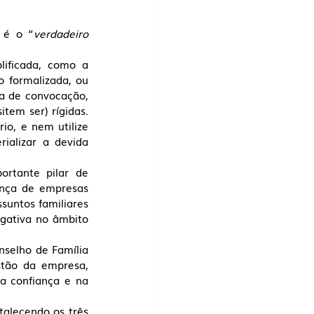
a é o “
verdadeiro 
ificada, como a 
 formalizada, ou 
a de convocação, 
tem ser) rígidas. 
o, e nem utilize 
alizar a devida 
rtante pilar de 
ança de empresas 
suntos familiares 
gativa no âmbito 
nselho de Família 
tão da empresa, 
a confiança e na 
alecendo os três 