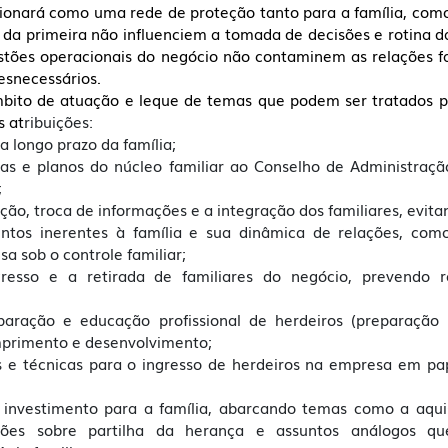
cionará como uma rede de proteção tanto para a família, como
da primeira não influenciem a tomada de decisões e rotina da
tões operacionais do negócio não contaminem as relações fa
esnecessários. 
mbito de atuação e leque de temas que podem ser tratados po
s at
ribuições:
 a longo prazo da família; 
ivas e planos do núcleo familiar ao Conselho de Administraçã
 
ão, troca de informações e a integração dos familiares, evitan
untos inerentes à família e sua dinâmica de relações, com
a sob o controle familiar; 
resso e a retirada de familiares do negócio, prevendo re
paração e educação profissional de herdeiros (preparação 
primento e desenvolvimento;
as e técnicas para o ingresso de herdeiros na empresa em pap
de investimento para a família, abarcando temas como a aqui
isões sobre partilha da herança e assuntos análogos qu