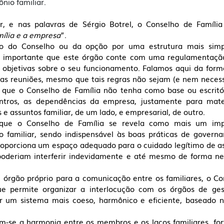
nio familiar. 
r, e nas palavras de Sérgio Botrel, o Conselho de Famíli
mília e a empresa
”. 
o do Conselho ou da opção por uma estrutura mais simpl
é importante que este órgão conte com uma regulamentação
s objetivas sobre o seu funcionamento. Falamos aqui da form
das reuniões, mesmo que tais regras não sejam (e nem necessi
, que o Conselho de Família não tenha como base ou escritóri
ntros, as dependências da empresa, justamente para materi
e assuntos familiar, de um lado, e empresarial, de outro. 
, que o Conselho de Família se revela como mais um impo
 familiar, sendo indispensável às boas práticas de govern
proporciona um espaço adequado para o cuidado legítimo de as
poderiam interferir indevidamente e até mesmo de forma ne
m órgão próprio para a comunicação entre os familiares, o Co
ue permite organizar a interlocução com os órgãos de ges
ar um sistema mais coeso, harmônico e eficiente, baseado n
m-se a harmonia entre os membros e os laços familiares, fort