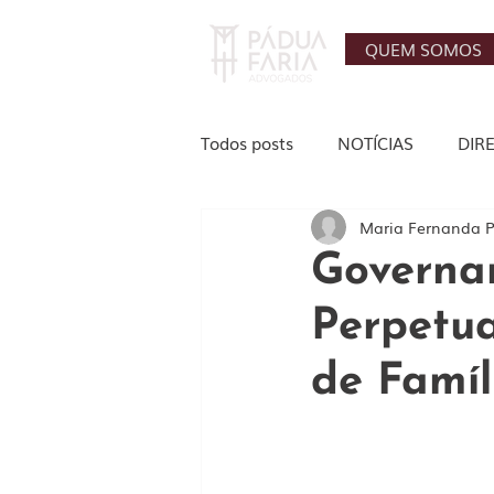
QUEM SOMOS
Todos posts
NOTÍCIAS
DIR
Maria Fernanda 
AGRONEGÓCIO
TRABALHI
Governan
Perpetu
IMOBILIÁRIO
de Famíl