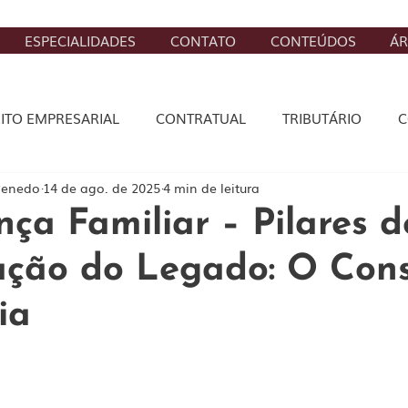
ESPECIALIDADES
CONTATO
CONTEÚDOS
ÁR
EITO EMPRESARIAL
CONTRATUAL
TRIBUTÁRIO
C
Penedo
14 de ago. de 2025
4 min de leitura
STA
CÍVEL
DIREITO DIGITAL
BANCÁRIO, SEGURO
ça Familiar – Pilares d
ação do Legado: O Con
ia