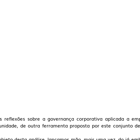
 reflexões sobre a governança corporativa aplicada a empr
unidade, de outra ferramenta proposta por este conjunto de 
 objeto desta análise, lançamos mão, mais uma vez, do já em