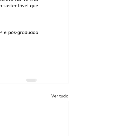
a sustentável que 
P e pós-graduada 
Ver tudo