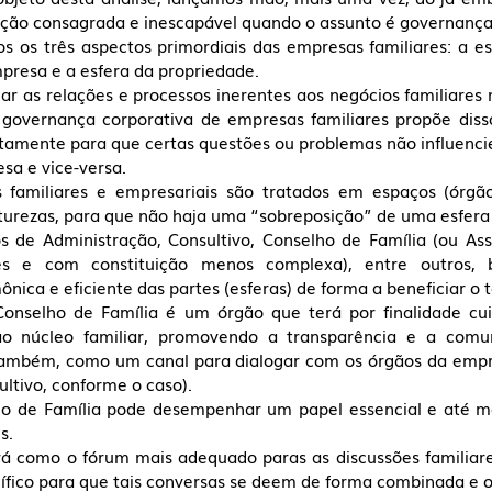
tração consagrada e inescapável quando o assunto é governança 
s os três aspectos primordiais das empresas familiares: a esf
presa e a esfera da propriedade. 
ar as relações e processos inerentes aos negócios familiares 
a governança corporativa de empresas familiares propõe disso
ustamente para que certas questões ou problemas não influenc
a e vice-versa. 
 familiares e empresariais são tratados em espaços (órgãos
urezas, para que não haja uma “sobreposição” de uma esfera 
 de Administração, Consultivo, Conselho de Família (ou Asse
es e com constituição menos complexa), entre outros, b
nica e eficiente das partes (esferas) de forma a beneficiar o 
onselho de Família é um órgão que terá por finalidade cui
ao núcleo familiar, promovendo a transparência e a comun
ambém, como um canal para dialogar com os órgãos da empre
ltivo, conforme o caso).
o de Família pode desempenhar um papel essencial e até m
s. 
irá como o fórum mais adequado paras as discussões familiare
fico para que tais conversas se deem de forma combinada e o