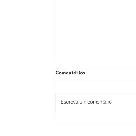
Comentários
Escreva um comentário
Cláusula de earn-out em
operações de M&A:
mitigação de riscos e