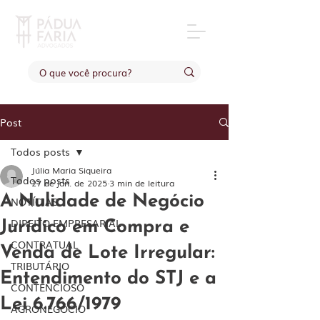
Post
Todos posts
Júlia Maria Siqueira
Todos posts
27 de jan. de 2025
3 min de leitura
A Nulidade de Negócio
NOTÍCIAS
DIREITO EMPRESARIAL
Jurídico em Compra e
CONTRATUAL
Venda de Lote Irregular:
TRIBUTÁRIO
Entendimento do STJ e a
CONTENCIOSO
Lei 6.766/1979
AGRONEGÓCIO