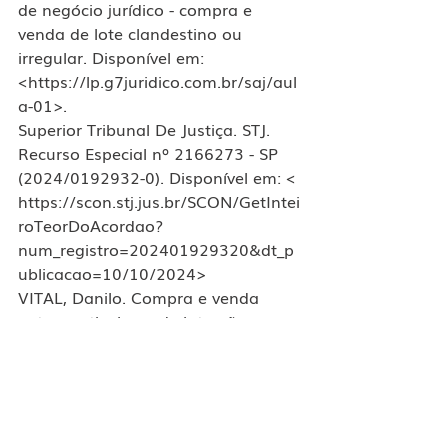
de negócio jurídico - compra e 
venda de lote clandestino ou 
irregular. Disponível em: 
<https://lp.g7juridico.com.br/saj/aul
a-01>. 
Superior Tribunal De Justiça. STJ.  
Recurso Especial nº 2166273 - SP 
(2024/0192932-0). Disponível em: < 
https://scon.stj.jus.br/SCON/GetIntei
roTeorDoAcordao?
num_registro=202401929320&dt_p
ublicacao=10/10/2024> 
VITAL, Danilo. Compra e venda 
entre particulares de lote não 
registrado é sempre nula. 
Disponível em: 
https://www.conjur.com.br/2024-
nov-02/compra-e-venda-entre-
particulares-de-lote-nao-registrado-