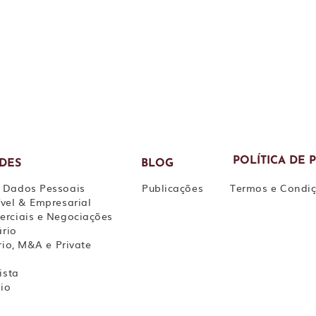
POLÍTICA DE 
ADES
BLOG
 Dados Pessoais
Publicações
Termos e Condi
vel & Empresarial
erciais e Negociações
ário
rio, M&A e Private
ista
rio