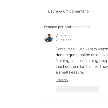
Escreva um comentário
Justiça suspende regra da
Ordenar por:
Mais recente
Lei 15.270/25 que
condicionava isenção de IR
Viraz Krom
sobre dividendos à
23 de abr.
aprovação até 31/12/2025
Sometimes I just want to watch
daman game online
 as an exa
Nothing flashes. Nothing beep
thanked them for the link. They
a small treasure.
Editado
Curtir
Responder