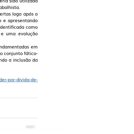
ia sido utilizada 
abalhista.
rtas logo após o 
 e apresentando 
dentificada como 
 e uma evolução 
fundamentadas em 
o conjunto fático-
do a inclusão da 
er-por-divida-de-