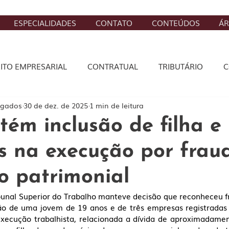
ESPECIALIDADES
CONTATO
CONTEÚDOS
ÁR
EITO EMPRESARIAL
CONTRATUAL
TRIBUTÁRIO
C
ogados
30 de dez. de 2025
1 min de leitura
STA
CÍVEL
DIREITO DIGITAL
BANCÁRIO, SEGURO
ém inclusão de filha e
 na execução por frau
o patrimonial
bunal Superior do Trabalho manteve decisão que reconheceu f
ão de uma jovem de 19 anos e de três empresas registrada
xecução trabalhista, relacionada a dívida de aproximadamen