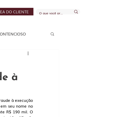
EA DO CLIENTE
ONTENCIOSO
S E FINANCEIRO
de à
raude à execução 
s em seu nome no 
te R$ 190 mil. O 