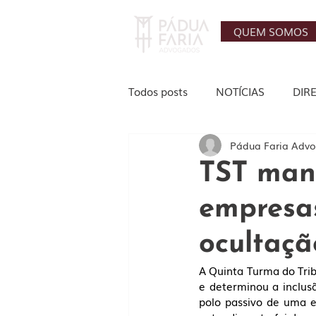
QUEM SOMOS
Todos posts
NOTÍCIAS
DIR
Pádua Faria Adv
AGRONEGÓCIO
TRABALHI
TST mant
empresas
IMOBILIÁRIO
ocultaçã
A Quinta Turma do Tri
e determinou a inclus
polo passivo de uma e