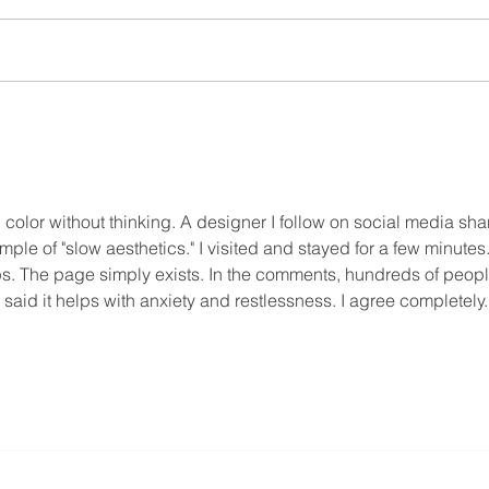
EX-SÓCIO É
STJ
RECONHECIDO COMO
SUS
SÓCIO DE FATO E
PAS
CONDENADO A PAGAR
CAR
DÍVIDA LOCATÍCIA
PRO
MILIONÁRIA
EXE
 color without thinking. A designer I follow on social media sha
mple of "slow aesthetics." I visited and stayed for a few minutes.
s. The page simply exists. In the comments, hundreds of peopl
 said it helps with anxiety and restlessness. I agree completely. I