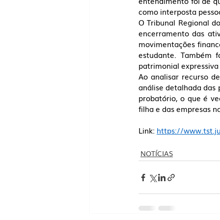
entendimento foi de qu
como interposta pessoa
O Tribunal Regional d
encerramento das ati
movimentações finance
estudante. Também fo
patrimonial expressiva 
Ao analisar recurso d
análise detalhada das 
probatório, o que é v
filha e das empresas n
Link: 
https://www.tst.j
NOTÍCIAS