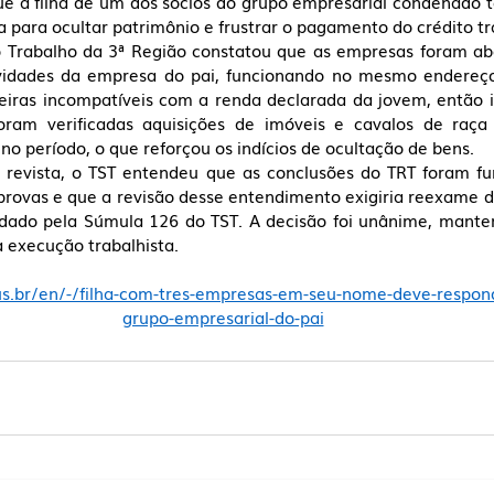
e a filha de um dos sócios do grupo empresarial condenado ter
 para ocultar patrimônio e frustrar o pagamento do crédito tr
o Trabalho da 3ª Região constatou que as empresas foram abe
vidades da empresa do pai, funcionando no mesmo endereço
iras incompatíveis com a renda declarada da jovem, então i
ram verificadas aquisições de imóveis e cavalos de raça
no período, o que reforçou os indícios de ocultação de bens.
e revista, o TST entendeu que as conclusões do TRT foram 
provas e que a revisão desse entendimento exigiria reexame d
edado pela Súmula 126 do TST. A decisão foi unânime, manten
a execução trabalhista.
us.br/en/-/filha-com-tres-empresas-em-seu-nome-deve-respond
grupo-empresarial-do-pai